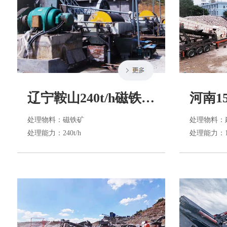
辽宁鞍山240t/h磁铁矿选矿生产线
处理物料
：磁铁矿
处理物料
：
处理能力
：240t/h
处理能力
：1