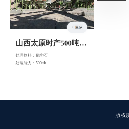
山西太原时产500吨制砂生产线
处理物料
：鹅卵石
处理能力
：500t/h
版权