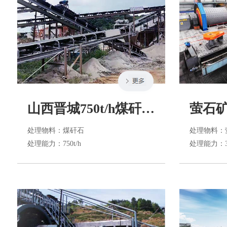
山西晋城750t/h煤矸石破碎生产线
萤石
处理物料
：煤矸石
处理物料
：
处理能力
：750t/h
处理能力
：3