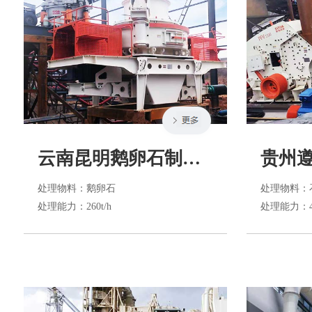
云南昆明鹅卵石制砂生产
处理物料
：鹅卵石
处理物料
：
处理能力
：260t/h
处理能力
：4