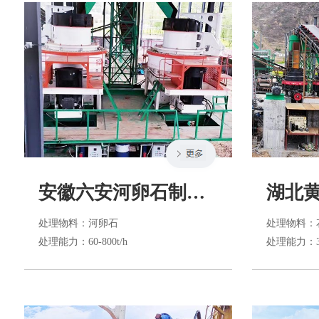
安徽六安河卵石制砂生产线
处理物料
：河卵石
处理物料
：
处理能力
：60-800t/h
处理能力
：3