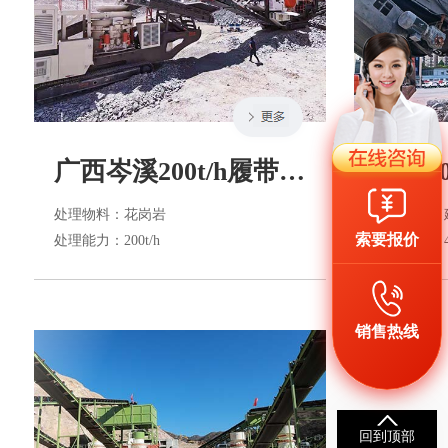
广西岑溪200t/h履带式移动破碎生产线
处理物料
：花岗岩
处理物料
：
索要报价
处理能力
：200t/h
处理能力
：4
销售热线
回到顶部