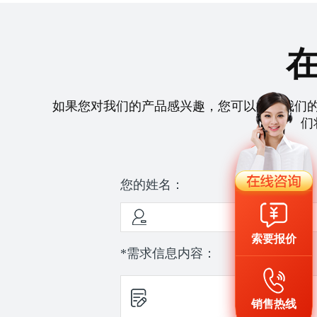
如果您对我们的产品感兴趣，您可以拨打我们
们
您的姓名：
索要报价
*需求信息内容：
销售热线