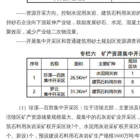
——资源开采方向。控制水泥用灰岩、建筑石料用灰岩
持砂石企业向下游延伸产业链，鼓励发展砂石、水泥、混凝
聚效应，减少产业链二次物流量。
——开展集中开采区和普通建筑用砂土规划区资源调查
（
1）珍溪—百胜集中开采区：位于涪陵北部，主要涉及珍
涪陵区矿产资源储量规模最大、最集中的石灰岩矿业开采区
筑石料用灰岩采矿权开采区块7个、水泥用灰岩采矿权开采区
个、新设1个，预设建设石料用石灰岩矿生产规模1600万吨/年