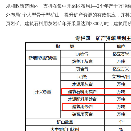
规和政策范围内，支持在集中开采区布局1—2个年产千万吨
外布局1个大型骨干型矿山，提升矿产资源的有效供应，并补
页岩矿。
建筑石料用灰岩矿年开采量达到
2300万吨，建筑用