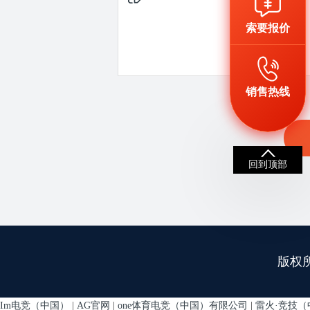
索要报价
销售热线
回到顶部
版权
Im电竞（中国）
|
AG官网
|
one体育电竞（中国）有限公司
|
雷火·竞技（