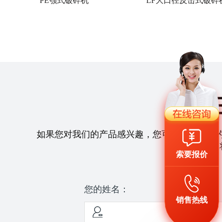
PE颚式破碎机
LF大口径反击式破碎
如果您对我们的产品感兴趣，您可以拨打我们
们
索要报价
您的姓名：
销售热线